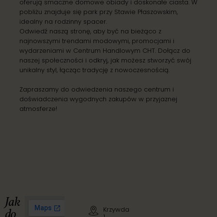
oferują smaczne domowe obiady i doskonałe ciasta. W
pobliżu znajduje się park przy Stawie Płaszowskim,
idealny na rodzinny spacer.
Odwiedź naszą stronę, aby być na bieżąco z
najnowszymi trendami modowymi, promocjami i
wydarzeniami w Centrum Handlowym CHT. Dołącz do
naszej społeczności i odkryj, jak możesz stworzyć swój
unikalny styl, łącząc tradycję z nowoczesnością.
Zapraszamy do odwiedzenia naszego centrum i
doświadczenia wygodnych zakupów w przyjaznej
atmosferze!
Jak
Krzywda
do
1,