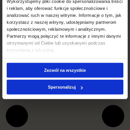
Sukienki wieczorowe
Wykorzystujemy pliki cookie do spersonalizowania treści
Kraków – elegancja na
i reklam, aby oferować funkcje społecznościowe i
analizować ruch w naszej witrynie. Informacje o tym, jak
wyciągnięcie ręki
korzystasz z naszej witryny, udostępniamy partnerom
społecznościowym, reklamowym i analitycznym.
Kraków, miasto o bogatej historii i kulturze, jest również
Partnerzy mogą połączyć te informacje z innymi danymi
miejscem, gdzie znajdziesz wiele sklepów oferujących
otrzymanymi od Ciebie lub uzyskanymi podczas
wyjątkowe sukienki wieczorowe. Niezależnie od
korzystania z ich usług.
Czytaj więcej →
Zezwól na wszystkie
Spersonalizuj