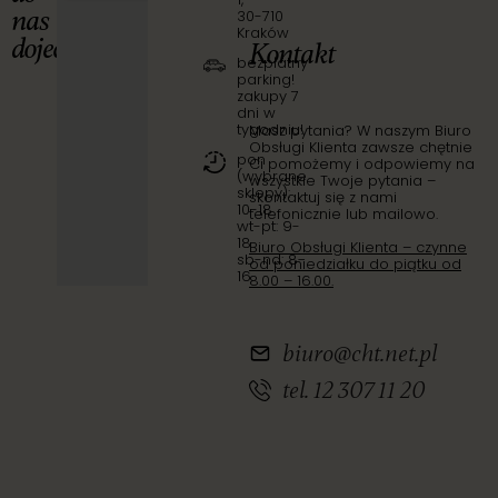
nas
30-710
Kraków
dojechać?
Kontakt
bezpłatny
parking!
zakupy 7
dni w
tygodniu!
Masz pytania? W naszym Biuro
Obsługi Klienta zawsze chętnie
pon
Ci pomożemy i odpowiemy na
(wybrane
wszystkie Twoje pytania –
sklepy):
skontaktuj się z nami
10-18
telefonicznie lub mailowo.
wt-pt: 9-
18
Biuro Obsługi Klienta – czynne
sb-nd: 8-
od poniedziałku do piątku od
16
8.00 – 16.00.
biuro@cht.net.pl
tel. 12 307 11 20