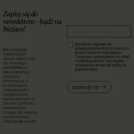
Zapisz się do
newslettera – bądź na
bieżąco!
Wyrażam zgodę na
przetwarzanie moich danych
Nie przegap
przez Centrum Handlowo-
najlepszych
Targowe i przesyłanie mi ofert
okazji! Zapisz się
marketigowych. Szczegóły
do naszego
znajdziesz w naszej polityce
newslettera i
prywatności.
jako pierwszy
otrzymuj
informacje o
promocjach,
zapisuję się
nowościach i
wyjątkowych
wydarzeniach w
Twoim Centrum
Handlowym.
Dołącz do naszej
społeczności,
naprawdę warto!