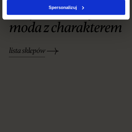
Miejsce z duszą,
Spersonalizuj
moda z charakterem
lista sklepów