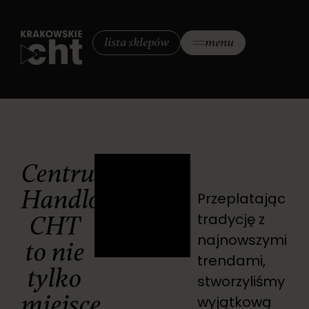
lista sklepów
menu
Centrum
Handlowe
Przeplatając
tradycję z
CHT
najnowszymi
to nie
trendami,
tylko
stworzyliśmy
miejsce
wyjątkową