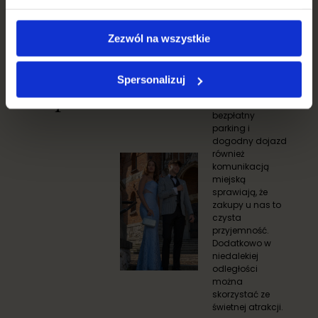
Zezwól na wszystkie
Wygoda
Spersonalizuj
Doskonała
zakupów
lokalizacja,
bezpłatny
parking i
dogodny dojazd
również
komunikacją
miejską
sprawiają, że
zakupy u nas to
czysta
przyjemność.
Dodatkowo w
niedalekiej
odległości
można
skorzystać ze
świetnej atrakcji.