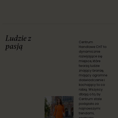
Ludzie z
Centrum
pasją
Handlowe CHT to
dynamicznie
rozwijające się
miejsce, które
tworzą ludzie
znający branżę,
mający ogromne
doświadczenie i
kochający to co
robią. Wszyscy
dbają o to, by
Centrum stale
podążało za
najnowszymi
trendami,
spełniało