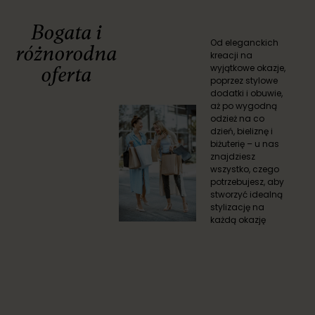
Bogata i
Od eleganckich
różnorodna
kreacji na
wyjątkowe okazje,
oferta
poprzez stylowe
dodatki i obuwie,
aż po wygodną
odzież na co
dzień, bieliznę i
biżuterię – u nas
znajdziesz
wszystko, czego
potrzebujesz, aby
stworzyć idealną
stylizację na
każdą okazję