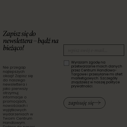
Zapisz się do
newslettera – bądź na
bieżąco!
Wyrażam zgodę na
przetwarzanie moich danych
Nie przegap
przez Centrum Handlowo-
najlepszych
Targowe i przesyłanie mi ofert
okazji! Zapisz się
marketigowych. Szczegóły
do naszego
znajdziesz w naszej polityce
newslettera i
prywatności.
jako pierwszy
otrzymuj
informacje o
promocjach,
zapisuję się
nowościach i
wyjątkowych
wydarzeniach w
Twoim Centrum
Handlowym.
Dołącz do naszej