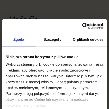
Moda dla
Oferujemy
każdego,
zarówno
przystępne
niezależnie
cenowo kolekcje,
od budżetu
Zgoda
Szczegóły
O plikach cookies
jak i ekskluzywne
produkty
premium. W
naszym Centrum
Niniejsza strona korzysta z plików cookie
Handlowym
każdy znajdzie
Wykorzystujemy pliki cookie do spersonalizowania treści
coś dla siebie.
i reklam, aby oferować funkcje społecznościowe i
analizować ruch w naszej witrynie. Informacje o tym, jak
korzystasz z naszej witryny, udostępniamy partnerom
społecznościowym, reklamowym i analitycznym.
Partnerzy mogą połączyć te informacje z innymi danymi
otrzymanymi od Ciebie lub uzyskanymi podczas
korzystania z ich usług.