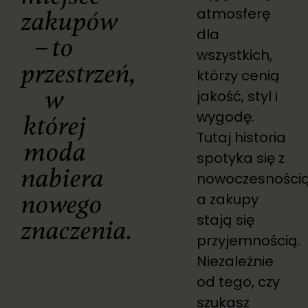
atmosferę
zakupów
dla
– to
wszystkich,
przestrzeń,
którzy cenią
w
jakość, styl i
wygodę.
której
Tutaj historia
moda
spotyka się z
nabiera
nowoczesnością
nowego
a zakupy
stają się
znaczenia.
przyjemnością.
Niezależnie
od tego, czy
szukasz