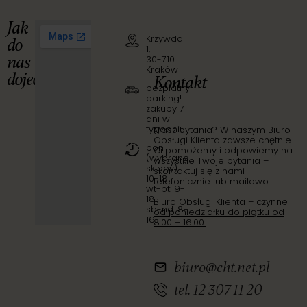
Jak
Krzywda
do
1,
nas
30-710
Kraków
dojechać?
Kontakt
bezpłatny
parking!
zakupy 7
dni w
tygodniu!
Masz pytania? W naszym Biuro
Obsługi Klienta zawsze chętnie
pon
Ci pomożemy i odpowiemy na
(wybrane
wszystkie Twoje pytania –
sklepy):
skontaktuj się z nami
10-18
telefonicznie lub mailowo.
wt-pt: 9-
18
Biuro Obsługi Klienta – czynne
sb-nd: 8-
od poniedziałku do piątku od
16
8.00 – 16.00.
biuro@cht.net.pl
tel. 12 307 11 20