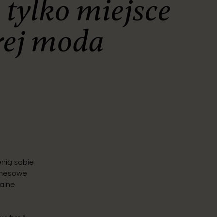
tylko miejsce
rej moda
enią sobie
iznesowe
malne