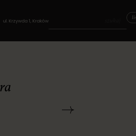
l
szukaj
ul. Krzywda 1, Kraków
ra