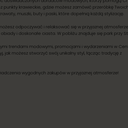
omoc doświadczonych doradców modowych, którzy pomogą Ci
sz punkty krawieckie, gdzie możesz zamówić przeróbkę Twoic
rawaty, muszki, buty i paski, które dopełnią każdą stylizację.
możesz odpoczywać i relaksować się w przyjaznej atmosferze.
biady i doskonałe ciasta. W pobliżu znajduje się park przy S
szymi trendami modowymi, promocjami i wydarzeniami w Ce
 jak możesz stworzyć swój unikalny styl, łącząc tradycję z
iadczenia wygodnych zakupów w przyjaznej atmosferze!