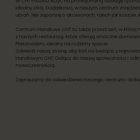
W CHT możesz liczyć na profesjonalną obsługę i p
idealny strój. Dodatkowo, w naszym centrum znajdzie
ubrań. Nie zapomnij o akcesoriach, takich jak koszule, k
Centrum Handlowe CHT to także przestrzeń, w której 
z naszych restauracji, które oferują smaczne domowe o
Płaszowskim, idealny na rodzinny spacer.
Odwiedź naszą stronę, aby być na bieżąco z najnow
Handlowym CHT. Dołącz do naszej społeczności i odkryj,
nowoczesnością.
Zapraszamy do odwiedzenia naszego centrum i dośw