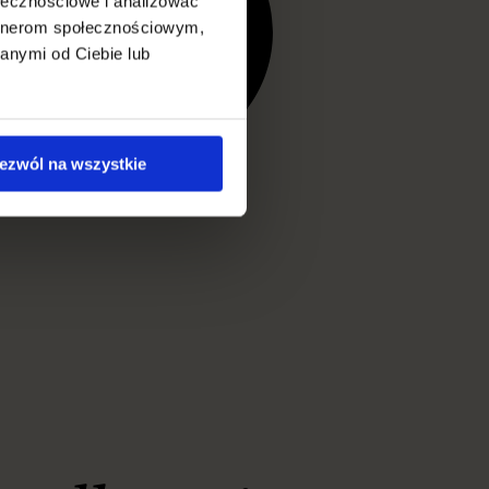
ołecznościowe i analizować
artnerom społecznościowym,
anymi od Ciebie lub
ezwól na wszystkie