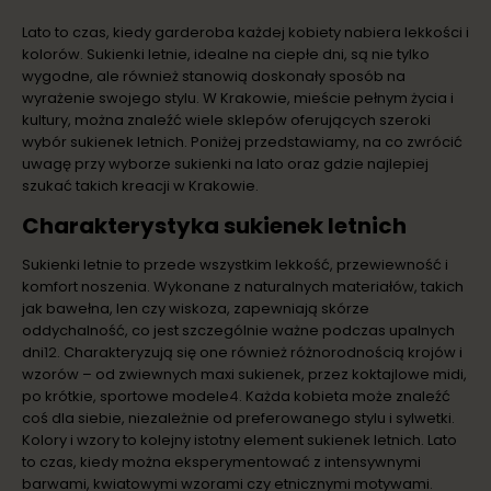
Lato to czas, kiedy garderoba każdej kobiety nabiera lekkości i
kolorów. Sukienki letnie, idealne na ciepłe dni, są nie tylko
wygodne, ale również stanowią doskonały sposób na
wyrażenie swojego stylu. W Krakowie, mieście pełnym życia i
kultury, można znaleźć wiele sklepów oferujących szeroki
wybór sukienek letnich. Poniżej przedstawiamy, na co zwrócić
uwagę przy wyborze sukienki na lato oraz gdzie najlepiej
szukać takich kreacji w Krakowie.
Charakterystyka sukienek letnich
Sukienki letnie to przede wszystkim lekkość, przewiewność i
komfort noszenia. Wykonane z naturalnych materiałów, takich
jak bawełna, len czy wiskoza, zapewniają skórze
oddychalność, co jest szczególnie ważne podczas upalnych
dni
1
2
. Charakteryzują się one również różnorodnością krojów i
wzorów – od zwiewnych maxi sukienek, przez koktajlowe midi,
po krótkie, sportowe modele
4
. Każda kobieta może znaleźć
coś dla siebie, niezależnie od preferowanego stylu i sylwetki.
Kolory i wzory to kolejny istotny element sukienek letnich. Lato
to czas, kiedy można eksperymentować z intensywnymi
barwami, kwiatowymi wzorami czy etnicznymi motywami.