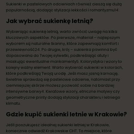
Sukienki w pastelowych odcieniach również cieszą się dużą
popularnością, dodając stylizacji lekkości i romantyzmu
1
4
.
Jak wybrać sukienkę letnią?
Wybierając sukienkę letnią, warto zwrócić uwagę na kilka
kluczowych aspektów. Po pierwsze, materiał – najlepszym
wyborem są naturalne tkaniny, które zapewniają komfort i
przewiewność
2
4
. Po drugie, krój – sukienka powinna być
dopasowana do Twojej sylwetki, podkreślając atuty i
maskując ewentualne mankamenty
5
. Kolorystyka i wzory to
kolejny ważny element. Warto wybierać sukienki w kolorach,
które podkreślają Twoją urodę. Jeśli masz jasną karnację,
świetnie sprawdzą się pastelowe odcienie, natomiast przy
ciemniejszej skórze możesz pozwolić sobie na bardziej
intensywne barwy
4
. Kwiatowe wzory, etniczne motywy czy
geometryczne printy dodają stylizacji charakteru i letniego
klimatu.
Gdzie kupić sukienki letnie w Krakowie?
Jeśli poszukujesz idealnej sukienki letniej w Krakowie,
koniecznie odwiedź Krakowskie CHT. To miejsce, które