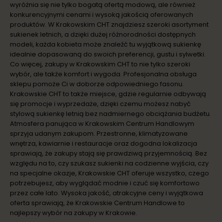
wyróżnia się nie tylko bogatą ofertą modową, ale również
konkurencyjnymi cenami i wysoką jakością oferowanych
produktów. W Krakowskim CHT znajdziesz szeroki asortyment
sukienek letnich, a dzięki dużej różnorodności dostępnych
modeli, każda kobieta może znaleźć tu wyjątkową sukienkę
idealnie dopasowaną do swoich preferencji, gustu i sylwetki.
Co więcej, zakupy w Krakowskim CHT to nie tylko szeroki
wybór, ale także komfort i wygoda. Profesjonalna obsługa
sklepu pomoże Ci w doborze odpowiedniego fasonu.
Krakowskie CHT to także miejsce, gdzie regularnie odbywają
się promocje i wyprzedaże, dzięki czemu możesz nabyć
stylową sukienkę letnią bez nadmiernego obciążania budżetu.
Atmosfera panująca w Krakowskim Centrum Handlowym
sprzyja udanym zakupom. Przestronne, klimatyzowane
wnętrza, kawiarnie i restauracje oraz dogodna lokalizacja
sprawiają, że zakupy stają się prawdziwą przyjemnością. Bez
względu na to, czy szukasz sukienki na codzienne wyjścia, czy
na specjalne okazje, Krakowskie CHT oferuje wszystko, czego
potrzebujesz, aby wyglądać modnie i czuć się komfortowo
przez całe lato. Wysoka jakość, atrakcyjne ceny i wyjątkowa
oferta sprawiają, że Krakowskie Centrum Handlowe to
najlepszy wybór na zakupy w Krakowie.