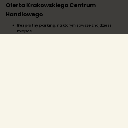
Oferta Krakowskiego Centrum
Handlowego
Bezpłatny parking
, na którym zawsze znajdziesz
miejsce.
Możliwość skorzystania z rady doświadczonej
obsługi
w każdym sklepie.
Punkt krawiecki
, w którym możesz zamówić przeróbkę
krawiecką w razie potrzeby.
Restauracje
z bardzo dobrymi domowymi obiadami i
doskonałymi ciastami.
Park przy Stawie Płaszowskim
, gdzie można
odpocząć z całą rodziną (w bezpośrednim
sąsiedztwie).
Godziny Otwarcia
Poniedziałek
: 10:00-18:00
Wtorek – Piątek
: 9:00-18:00
Sobota – Niedziela
: 8:00-16:00
Krakowskie Centrum Handlowe jest otwarte w każdą niedzielę.